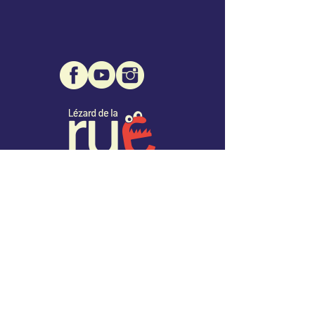
Association Lézard de la Rue
Mairie de Montcuq - 1 place des Consuls
46800 Montcuq
07 68 32 96 76
info@lezarddelarue.org
SIRET :
508 471 109 00027