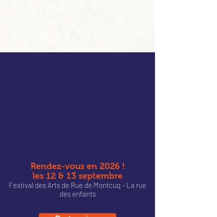
Rendez-vous en 2026 !
les 12 & 13 septembre
Festival des Arts de Rue de Montcu
q - La rue
des enfants