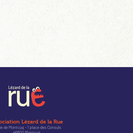
ociation Lézard de la Rue
ie de Montcuq - 1 place des Consuls
46800 Montcuq