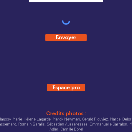
!
Envoyer
Espace pro
Crédits photos :
ne Haussy, Marie-Hélène Lagarde, Marck Newman, Gérald Plouviez, Marcel Del
Passemard, Romain Baralis, Sébastien Aussaresses, Emmanuelle Garralon, M
Adler, Camille Borel