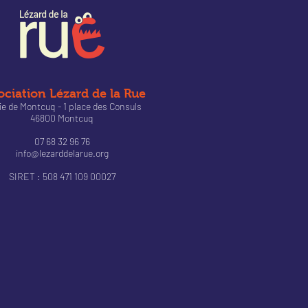
ociation Lézard de la Rue
ie de Montcuq - 1 place des Consuls
46800 Montcuq
07 68 32 96 76
info@lezarddelarue.org
SIRET : 508 471 109 00027