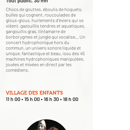
Tout public, 30 mn
Chocs de gouttes, éboulis de hoquets,
bulles qui cognent, roucoulades de
glous-glous, hurlements d’éviers qui se
vident, gazouillis tendres et aquatiques,
gargouillis gras, tintamarre de
borborygmes et jungle qui vocalise... Un
concert hydrophonique hors du
commun, un univers sonore liquide et
unique, fantastique et beau, issu des 45
machines hydrophoniques manipulées,
jouées et mixées en direct par les
comédiens.
VILLAGE DES ENFANTS
11 h 00 • 15 h 00 • 16 h 30 • 18 h 00