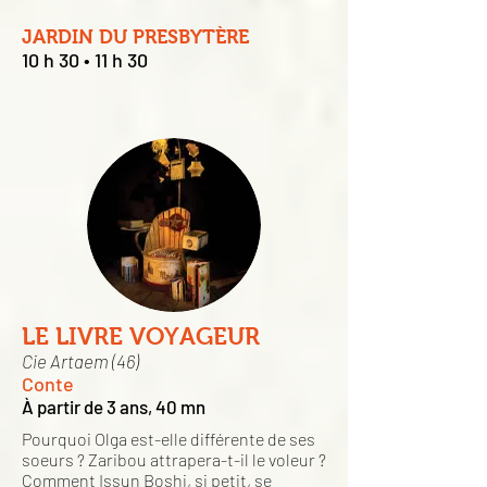
JARDIN DU PRESBYTÈRE
10 h 30 • 11 h 30
LE LIVRE VOYAGEUR
Cie Artaem (46)
Conte
À partir de 3 ans, 40 mn
Pourquoi Olga est-elle différente de ses
soeurs ? Zaribou attrapera-t-il le voleur ?
Comment Issun Boshi, si petit, se