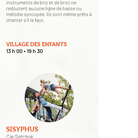
instruments de bric et de broc ne
redoutent aucune ligne de basse ou
mélodie syncopée. Ils sont même prêts à
chanter s’il le faut.
VILLAGE DES ENFANTS
13 h 00 • 19 h 30
SISYPHUS
Cie Satchok