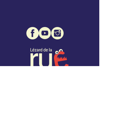
Association Lézard de la Rue
Mairie de Montcuq - 1 place des Consuls
46800 Montcuq
07 68 32 96 76
info@lezarddelarue.org
SIRET :
508 471 109 00027