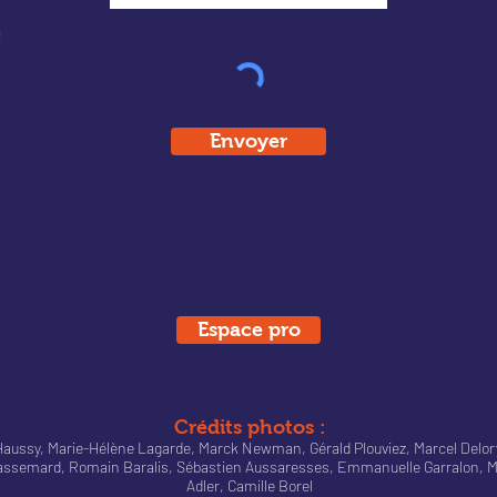
!
Envoyer
Espace pro
Crédits photos :
ne Haussy, Marie-Hélène Lagarde, Marck Newman, Gérald Plouviez, Marcel Del
Passemard, Romain Baralis, Sébastien Aussaresses, Emmanuelle Garralon, M
Adler, Camille Borel