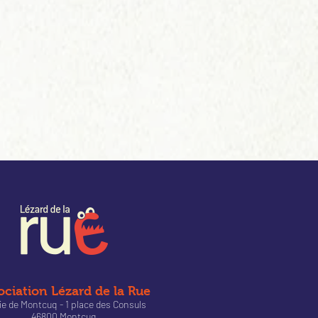
ociation Lézard de la Rue
ie de Montcuq - 1 place des Consuls
46800 Montcuq