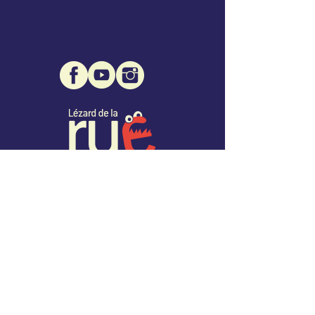
Association Lézard de la Rue
Mairie de Montcuq - 1 place des Consuls
46800 Montcuq
07 68 32 96 76
info@lezarddelarue.org
SIRET :
508 471 109 00027