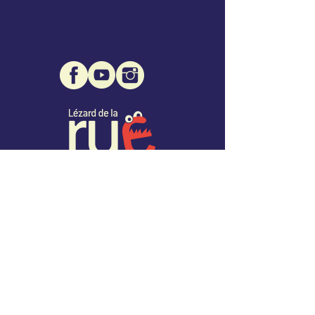
Association Lézard de la Rue
Mairie de Montcuq - 1 place des Consuls
46800 Montcuq
07 68 32 96 76
info@lezarddelarue.org
SIRET :
508 471 109 00027