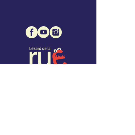
Association Lézard de la Rue
Mairie de Montcuq - 1 place des Consuls
46800 Montcuq
07 68 32 96 76
info@lezarddelarue.org
SIRET :
508 471 109 00027