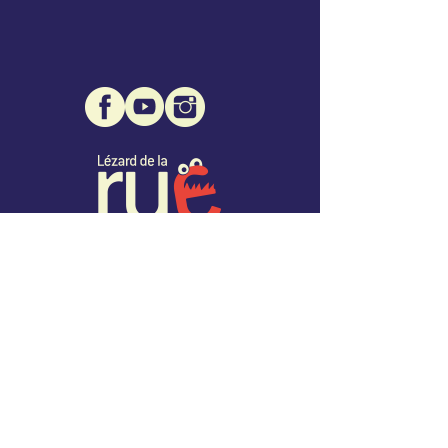
Association Lézard de la Rue
Mairie de Montcuq - 1 place des Consuls
46800 Montcuq
07 68 32 96 76
info@lezarddelarue.org
SIRET :
508 471 109 00027