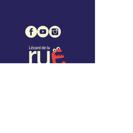
Association Lézard de la Rue
Mairie de Montcuq - 1 place des Consuls
46800 Montcuq
07 68 32 96 76
info@lezarddelarue.org
SIRET :
508 471 109 00027