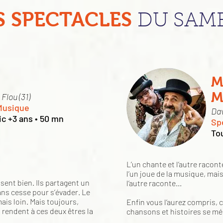
S SPECTACLES
DU SAM
M
M
 Flou (31)
Musique
Dav
ic +3 ans • 50 mn
Sp
Tou
L’un chante et l’autre racon
l’un joue de la musique, mai
ent bien. Ils partagent un
l’autre raconte...
ans cesse pour s’évader. Le
ais loin. Mais toujours,
Enfin vous l’aurez compris, 
t rendent à ces deux êtres la
chansons et histoires se mé