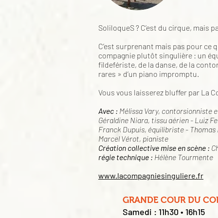
SoliloqueS ? C’est du cirque, mais 
C’est surprenant mais pas pour ce qu
compagnie plutôt singulière : un équi
fildefériste, de la danse, de la conto
rares » d’un piano impromptu.
Vous vous laisserez bluffer par La C
Avec :
Mélissa Vary, contorsionniste e
Géraldine Niara, tissu aérien - Luiz Fe
Franck Dupuis, équilibriste - Thomas B
Marcel Vérot, pianiste
Création collective mise en scène :
Ch
régie technique :
Hélène Tourmente
www.lacompagniesinguliere.fr
GRANDE COUR DU CO
Samedi : 11h30 • 16h15