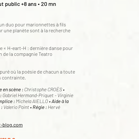
t public +8 ans • 20 mn
 un duo pour marionnettes à fils
r une planète sont à la recherche
e « H-eart-H : dernière danse pour
on de la compagnie Teatro
puré où la poésie de chacun a toute
s contrainte.
e en scène :
Christophe CROËS •
:
Gabriel Hermand-Priquet - Virginie
mplice :
Michela AIELLO •
Aide à la
 :
Valerio Point •
Régie :
Hervé
r-blog.com