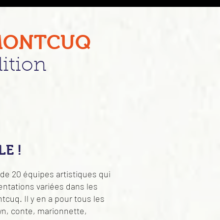
 MONTCUQ
dition
E !
de 20 équipes artistiques qui
ntations variées dans les
tcuq. Il y en a pour tous les
wn, conte, marionnette,