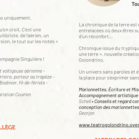
Tou
pas uniquement.
La chronique de la terre est
’on croit. C’est une
entrelacées où deux êtres su
libriste, de l’aérien, un
d’un réconfort...
rsion, le tout sur les notes «
Chronique issue du tryptiqu
une terre », nouvelle créati
ompagnie Singulière !
Golondrino.
t voltigeuse aérienne -
Un univers sans paroles et é
rreira, porteur au trapèze -
la place pour s’exprimer san
odinier, fil-de-fériste -
Marionnettes, Écriture et Mis
ristian Coumin
Accompagnement artistique 
Schell •
Conseils et regard co
conception des marionnettes
Georjon
www.teatrogolondrino.ove
LLÈGE