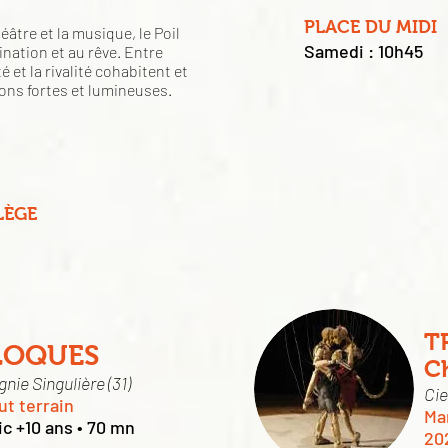
PLACE DU MIDI
âtre et la musique, le Poil
Samedi : 10h45
ination et au rêve. Entre
é et la rivalité cohabitent et
ons fortes et lumineuses.
LÈGE
T
LOQUES
Ch
ie Singulière (31)
Cie
ut terrain
Mar
ic +10 ans • 70 mn
20