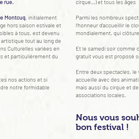
e rue.
cirque…) et tous les âges
 de Montcuq
, initialement
Parmi les nombreux spect
ge hors saison estivale et
l’honneur d’accueillir le 
sibles à tous, est devenu
mondialement, qui clôturera
 artistique tout au long de
ns Culturelles variées en
Et le samedi soir comme 
ts et particulièrement du
gratuit vous est proposé 
Entre deux spectacles, le v
tes nos actions et si
accueille avec des animati
indre notre formidable
mais aussi du cirque et d
associations locales.
Nous vous souh
bon festival !