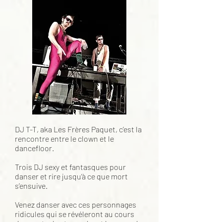
DJ T-T, aka Les Frères Paquet, c’est la
rencontre entre le clown et le
dancefloor.
Trois DJ sexy et fantasques pour
danser et rire jusqu’à ce que mort
s’ensuive.
Venez danser avec ces personnages
ridicules qui se révéleront au cours