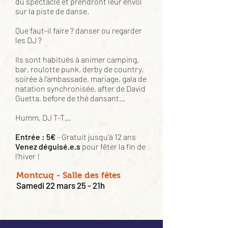
du spectacle et prendront leur envol
sur la piste de danse.
Que faut-il faire ? danser ou regarder
les DJ ?
Ils sont habitués à animer camping,
bar, roulotte punk, derby de country,
soirée à l’ambassade, mariage, gala de
natation synchronisée, after de David
Guetta, before de thé dansant…
Humm, DJ T-T...
Entrée : 5€
- Gratuit jusqu'à 12 ans
Venez déguisé.e.s
pour fêter la fin de
l’hiver !
Montcuq - Salle des fêtes
Samedi 22 mars 25 - 21h