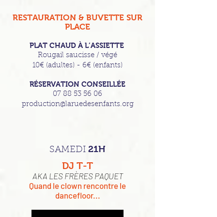
RESTAURATION & BUVETTE SUR
PLACE
PLAT CHAUD À L’ASSIETTE
Rougail saucisse / végé
10€ (adultes) - 6€ (enfants)
RÉSERVATION CONSEILLÉE
07 88 53 56 06
production@laruedesenfants.org
21H
SAMEDI
DJ T-T
AKA LES FRÈRES PAQUET
Quand le clown rencontre le
dancefloor...